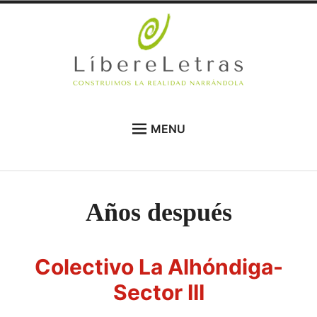
Skip
to
content
LíbereLetras
CONSTRUIMOS NUESTRA REALIDAD
MENU
NARRÁNDOLA
NOVEDADES
QUIÉNES SOMOS
Años después
TEMAS
AUTORES
Colectivo La Alhóndiga-
PARTICIPA
Sector III
BLOG