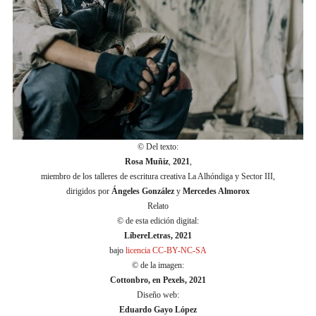
© Del texto:
Rosa Muñiz
,
2021
,
miembro de los talleres de escritura creativa La Alhóndiga y Sector III,
dirigidos por
Ángeles González
y
Mercedes Almorox
Relato
© de esta edición digital:
LíbereLetras, 2021
bajo
licencia CC-BY-NC-SA
© de la imagen:
Cottonbro, en Pexels, 2021
Diseño web:
Eduardo Gayo López