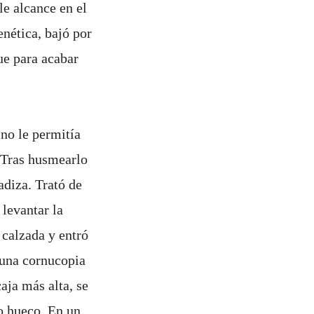
le alcance en el
nética, bajó por
ue para acabar
no le permitía
. Tras husmearlo
adiza. Trató de
 levantar la
 calzada y entró
 una cornucopia
aja más alta, se
o hueco. En un