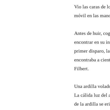
Vio las caras de l
móvil en las manos
Antes de huir, co
encontrar en su i
primer disparo, l
encontraba a cient
Filbert.
Una ardilla volad
La cálida luz del 
de la ardilla se e