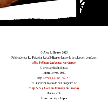
©
Álex R. Bruce, 2023
Publicado por
La Pajarita Roja
Editores
dentro de la colección de relatos
Miss Polígono Industrial mordiendo
© de esta edición digital:
LíbereLetras, 202
3
bajo
licencia CC-BY-NC-SA
©
Ilustración realizada con imágenes de
Maja7777
y
Gordon Johnson
en
Pixabay
Diseño web:
Eduardo Gayo López