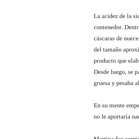
La acidez de la s
contenedor. Dentro
cáscaras de nuece
del tamaño aproxi
producto que elab
Desde luego, se p
gruesa y pesaba a
En su mente empez
no le aportaría na
Martina fue corri