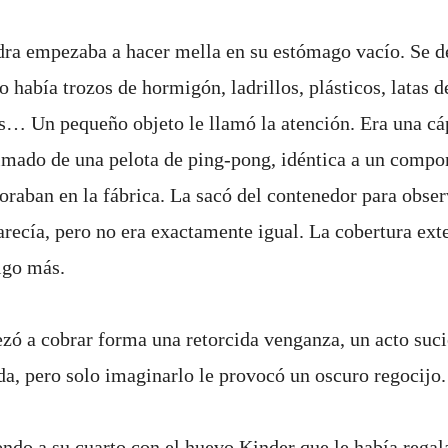
idra empezaba a hacer mella en su estómago vacío. Se d
 había trozos de hormigón, ladrillos, plásticos, latas d
s… Un pequeño objeto le llamó la atención. Era una cáp
mado de una pelota de ping-pong, idéntica a un compo
oraban en la fábrica. La sacó del contenedor para obser
arecía, pero no era exactamente igual. La cobertura ext
lgo más.
ó a cobrar forma una retorcida venganza, un acto suci
da, pero solo imaginarlo le provocó un oscuro regocijo.
endo a su cuarto con el huevo Kinder que le había regal