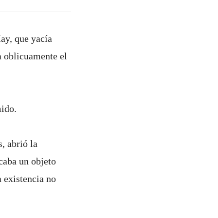
ay, que yacía
ba oblicuamente el
mido.
, abrió la
caba un objeto
 existencia no