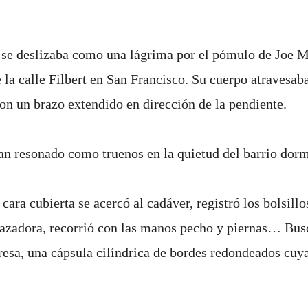
 se deslizaba como una lágrima por el pómulo de Joe M
e la calle Filbert en San Francisco. Su cuerpo atravesa
 con un brazo extendido en dirección de la pendiente.
an resonado como truenos en la quietud del barrio dor
ara cubierta se acercó al cadáver, registró los bolsillos
cazadora, recorrió con las manos pecho y piernas… Bus
esa, una cápsula cilíndrica de bordes redondeados cuya