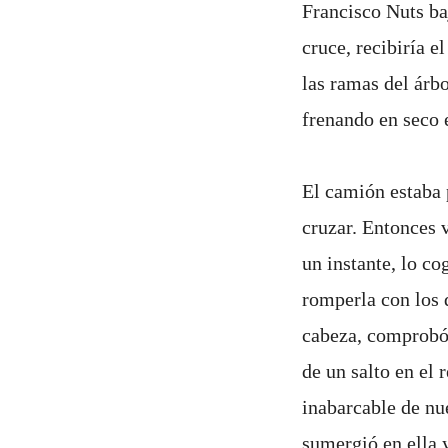
Francisco Nuts baj
cruce, recibiría 
las ramas del árb
frenando en seco e
El camión estaba 
cruzar. Entonces v
un instante, lo co
romperla con los d
cabeza, comprobó q
de un salto en el
inabarcable de nue
sumergió en ella 