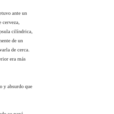
etuvo ante un
e cerveza,
sula cilíndrica,
nente de un
varla de cerca.
erior era más
o y absurdo que
ado su papá,