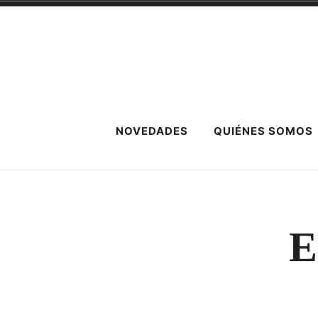
Skip
to
content
LíbereLetras
CONSTRUIMOS NUESTRA REALIDAD NARR
NOVEDADES
QUIÉNES SOMOS
E