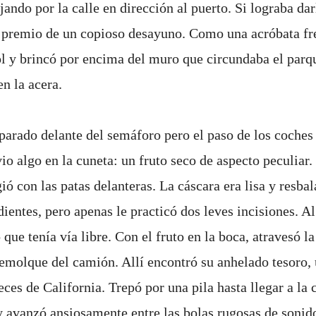
ando por la calle en dirección al puerto. Si lograba dar
el premio de un copioso desayuno. Como una acróbata fre
ol y brincó por encima del muro que circundaba el parq
n la acera.
parado delante del semáforo pero el paso de los coches 
io algo en la cuneta: un fruto seco de aspecto peculiar
gió con las patas delanteras. La cáscara era lisa y resbal
ientes, pero apenas le practicó dos leves incisiones. Al
ue tenía vía libre. Con el fruto en la boca, atravesó la
 remolque del camión. Allí encontró su anhelado tesoro,
ces de California. Trepó por una pila hasta llegar a la c
y avanzó ansiosamente entre las bolas rugosas de sonid