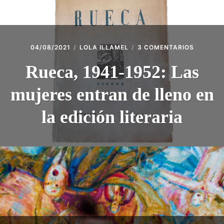
ACCESO SOCIAS
CONTACTO
EN
04/08/2021
LOLA ILLAMEL
3 COMENTARIOS
RUECA,
1941-
Rueca, 1941-1952: Las
1952:
LAS
mujeres entran de lleno en
MUJERE
ENTRAN
DE
la edición literaria
LLENO
EN
LA
EDICIÓN
LITERAR