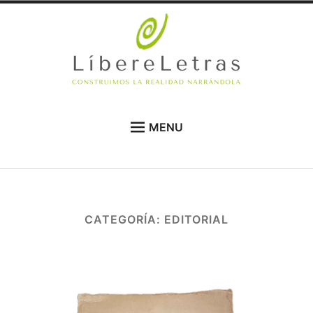
Skip
to
content
LíbereLetras
CONSTRUIMOS NUESTRA REALIDAD
MENU
NARRÁNDOLA
NOVEDADES
QUIÉNES SOMOS
TEMAS
CATEGORÍA:
EDITORIAL
AUTORES
PARTICIPA
BLOG