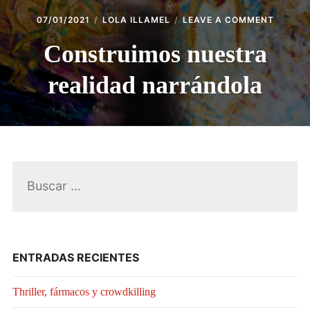
ON
07/01/2021
LOLA ILLAMEL
LEAVE A COMMENT
CONST
NUEST
Construimos nuestra
REALID
NARRÁ
realidad narrándola
Buscar:
ENTRADAS RECIENTES
Thriller, fármacos y crowdkilling