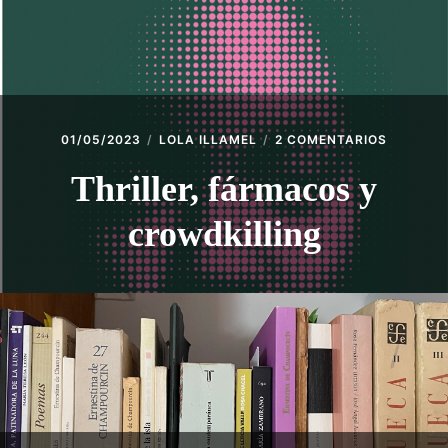
ACCESO SOCIAS
CONTACTO
EN
01/05/2023
LOLA ILLAMEL
2 COMENTARIOS
THRILLE
FÁRMAC
Thriller, fármacos y
Y
CROWDKI
crowdkilling