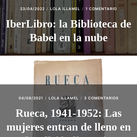
EN
23/04/2022
LOLA ILLAMEL
1 COMENTARIO
IBERLIBRO
LA
IberLibro: la Biblioteca de
BIBLIOTE
DE
Babel en la nube
BABEL
EN
LA
NUBE
EN
04/08/2021
LOLA ILLAMEL
3 COMENTARIOS
RUECA,
1941-
Rueca, 1941-1952: Las
1952:
LAS
mujeres entran de lleno en
MUJERE
ENTRAN
DE