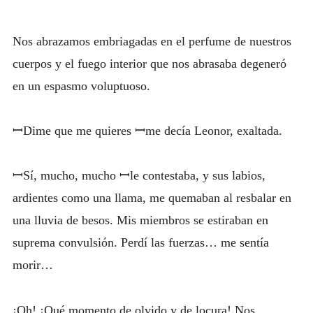
Nos abrazamos embriagadas en el perfume de nuestros
cuerpos y el fuego interior que nos abrasaba degeneró
en un espasmo voluptuoso.
ꟷDime que me quieres ꟷme decía Leonor, exaltada.
ꟷSí, mucho, mucho ꟷle contestaba, y sus labios,
ardientes como una llama, me quemaban al resbalar en
una lluvia de besos. Mis miembros se estiraban en
suprema convulsión. Perdí las fuerzas… me sentía
morir…
¡Oh! ¡Qué momento de olvido y de locura! Nos