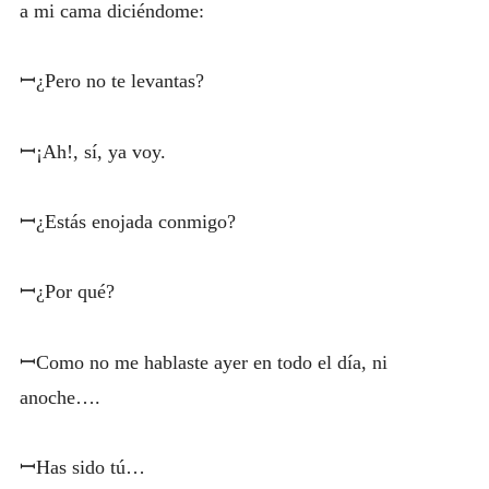
a mi cama diciéndome:
ꟷ¿Pero no te levantas?
ꟷ¡Ah!, sí, ya voy.
ꟷ¿Estás enojada conmigo?
ꟷ¿Por qué?
ꟷComo no me hablaste ayer en todo el día, ni
anoche….
ꟷHas sido tú…