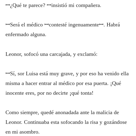
ꟷ¿Qué te parece? ꟷinsistió mi compañera.
ꟷSerá el médico ꟷcontesté ingenuamenteꟷ. Habrá
enfermado alguna.
Leonor, sofocó una carcajada, y exclamó:
ꟷSí, sor Luisa está muy grave, y por eso ha venido ella
misma a hacer entrar al médico por esa puerta. ¡Qué
inocente eres, por no decirte ¡qué tonta!
Como siempre, quedé anonadada ante la malicia de
Leonor. Continuaba esta sofocando la risa y gozándose
en mi asombro.