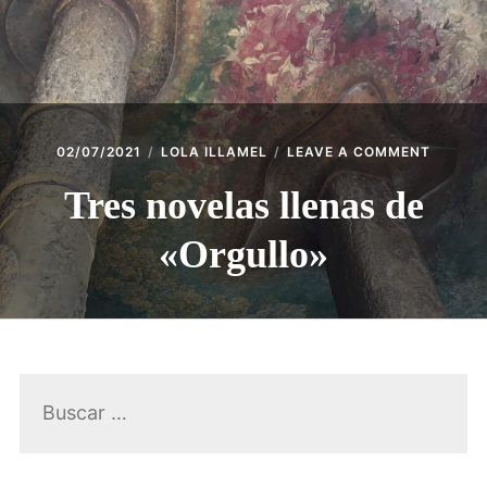
ACCESO SOCIAS
CONTACTO
ON
02/07/2021
LOLA ILLAMEL
LEAVE A COMMENT
TRES
NOVEL
Tres novelas llenas de
LLENAS
DE
«Orgullo»
«ORGU
Buscar: