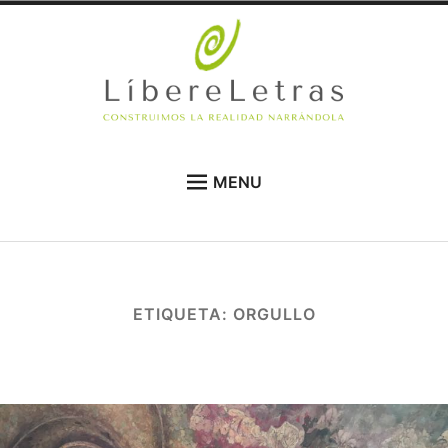
Skip
to
content
LíbereLetras
CONSTRUIMOS NUESTRA REALIDAD
MENU
NARRÁNDOLA
NOVEDADES
QUIÉNES SOMOS
TEMAS
ETIQUETA:
ORGULLO
AUTORES
PARTICIPA
BLOG